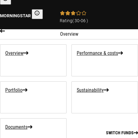
Sustainability-related information
MORNINGSTAR
Morningstar
Rating
(
30-06
)
Overview
Overview
Performance & costs
Portfolio
Sustainability
Documents
SWITCH FUNDS