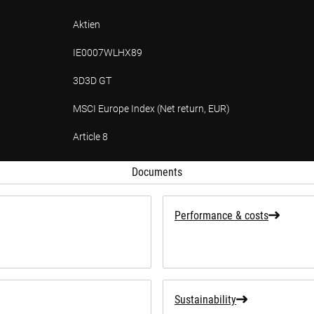
Aktien
IE0007WLHX89
3D3D GT
MSCI Europe Index (Net return, EUR)
Article 8
tion
Documents
Performance & costs
Sustainability