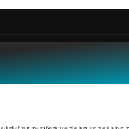
r aktuelle Ereignisse im Bereich nachhaltiger und quantitativer 