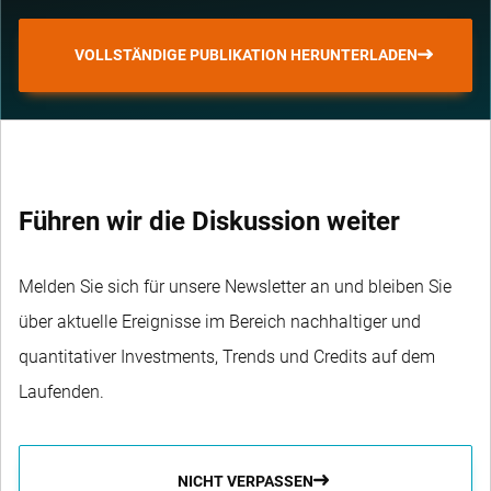
IE000SI9E3I8
IE000OHXGWO8
VOLLSTÄNDIGE PUBLIKATION HERUNTERLADEN
Global
Dynamic
High Yield
文
Führen wir die Diskussion weiter
UCITS ETF
件
USD Acc
Melden Sie sich für unsere Newsletter an und bleiben Sie
ISIN:
über aktuelle Ereignisse im Bereich nachhaltiger und
IE000LW5CCQ4
quantitativer Investments, Trends und Credits auf dem
Laufenden.
NICHT VERPASSEN