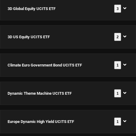
Equity
EUR Acc
3D Global Equity UCITS ETF
3
3D Global
文
UCITS ETF
3D EM
件
ISIN:
Enhanced
EUR Acc
Equity
IE000PUAKZP8
Index
ISIN:
UCITS
3D US Equity UCITS ETF
2
3D Global
Credits
文
IE0007WLHX89
ETF USD
Equity
件
UCITS
文
Acc
UCITS ETF
件
ETF
Climate Euro Government Bond UCITS ETF
1
3D US
文
ISIN:
EUR(H)
件
EUR(H)
Equity
IE0002Z12PN9
Acc
Acc
UCITS
ISIN:
Dynamic Theme Machine UCITS ETF
1
Climate
ISIN:
ETF
文
IE000WJ7OF21
Euro
IE000A537EY2
件
EUR(H)
Government
Acc
Europe Dynamic High Yield UCITS ETF
1
Dynamic
Bond UCITS
3D Global
文
ISIN:
3D Global
Theme
件