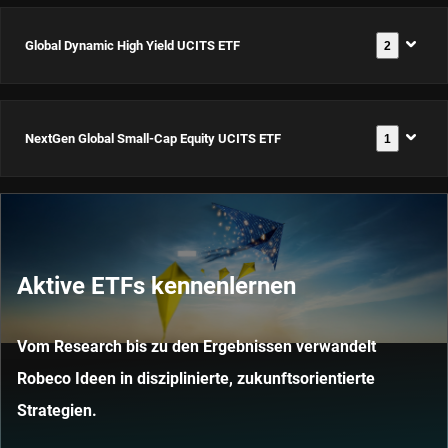
ETF EUR
Equity
IE0008H4JHA2
Enhanced
Machine
Acc
UCITS
Global Dynamic High Yield UCITS ETF
2
Europe
文
Index
UCITS ETF
文
件
ISIN:
ETF USD
Dynamic
件
Credits
USD Acc
文
3D US
IE000D1DAPO5
Dis
件
High
UCITS ETF
ISIN:
Equity
NextGen Global Small-Cap Equity UCITS ETF
1
Global
ISIN:
Yield
USD Acc
IE000VG2WCW5
UCITS
Dynamic
文
IE00042EX8S2
UCITS
文
件
ISIN:
ETF USD
High
件
ETF EUR
IE000JJMOWY0
NextGen
Acc
Yield
Acc
Global
3D Global
ISIN:
Aktive ETFs kennenlernen
UCITS
文
ISIN:
Small-Cap
Equity
件
IE000XERHYF0
ETF
IE0000LTAD82
Equity
UCITS ETF
Vom Research bis zu den Ergebnissen verwandelt
文
文
EUR(H)
件
件
UCITS ETF
USD Acc
Robeco Ideen in disziplinierte, zukunftsorientierte
Acc
USD Acc
Strategien.
ISIN:
ISIN:
IE000Q8N7WY1
ISIN: