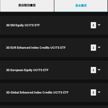
股份類別畫面
基金畫面
3D EM Equity UCITS ETF
2
3D EUR Enhanced Index Credits UCITS ETF
1
3D EM
Equity
UCITS
3D European Equity UCITS ETF
1
3D EUR
文
ETF USD
件
Enhanced
Dis
Index
ISIN:
3D Global Enhanced Index Credits UCITS ETF
2
3D
Credits
文
IE00063T9YS5
European
件
UCITS ETF