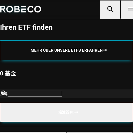
ETF-Selektor
Ihren ETF finden
MEHR ÜBER UNSERE ETFS ERFAHREN
0 基金
搜尋
過濾器 (0)