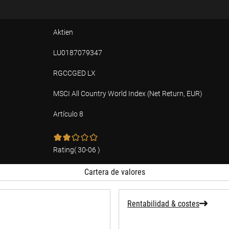
Aktien
LU0187079347
RGCCGED LX
MSCI All Country World Index (Net Return, EUR)
Artículo 8
ad
Rating
(
30-06
)
Cartera de valores
Rentabilidad & costes