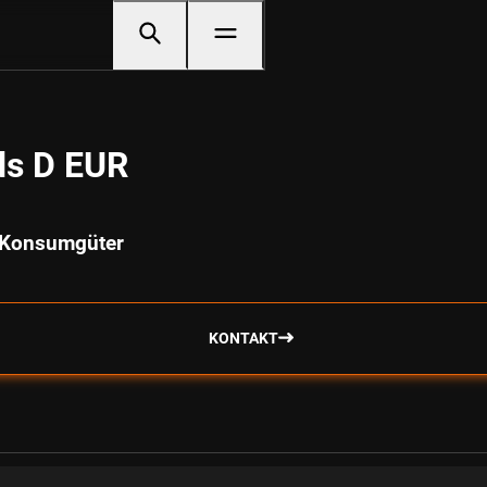
ds D EUR
h Konsumgüter
KONTAKT