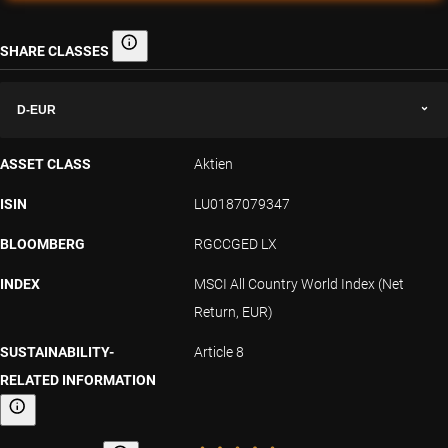
SHARE CLASSES
Share classes
D-EUR
ASSET CLASS
Aktien
ISIN
LU0187079347
BLOOMBERG
RGCCGED LX
INDEX
MSCI All Country World Index (Net
Return, EUR)
SUSTAINABILITY-
Article 8
RELATED INFORMATION
Sustainability-related information